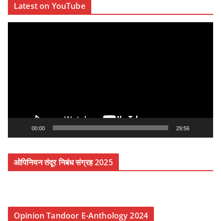
Latest on YouTube
V
i
d
e
o
P
l
a
y
00:00
29:56
e
r
ओपिनियन तंदूर निबंध संग्रह 2025
Opinion Tandoor E-Anthology 2024