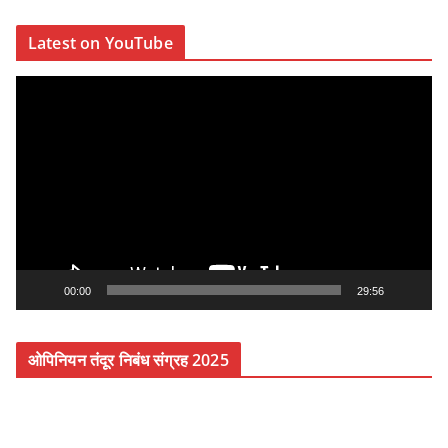
r
Latest on YouTube
V
i
d
e
o
P
l
a
y
00:00
29:56
e
r
ओपिनियन तंदूर निबंध संग्रह 2025